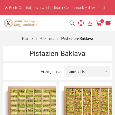
🔥 Beste Qualität, unverwechselbarer Geschmack – direkt für dich!
0
Home
Baklava
Pistazien-Baklava
Pistazien-Baklava
Anzeigen nach