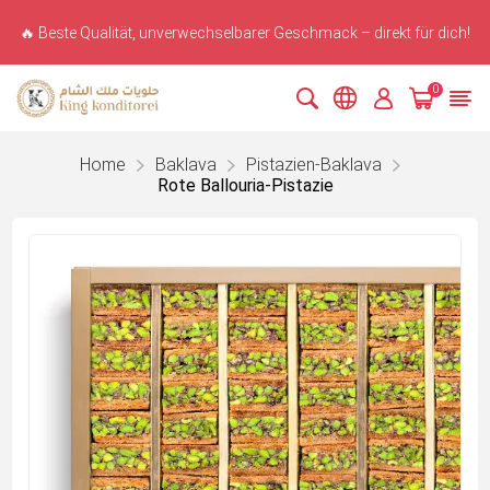
🔥 Beste Qualität, unverwechselbarer Geschmack – direkt für dich!
0
Home
Baklava
Pistazien-Baklava
Rote Ballouria-Pistazie