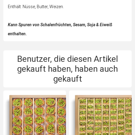
Enthält: Nüsse, Butter, Weizen.
Kann Spuren von Schalenfrüchten, Sesam, Soja & Eiweiß
enthalten.
Die Abbildung kann vom gelieferten Produkt abweichen,
da alle Produkte handgefertigt sind und in Größe, Gestalt
Benutzer, die diesen Artikel
und Gewicht variieren.
gekauft haben, haben auch
gekauft