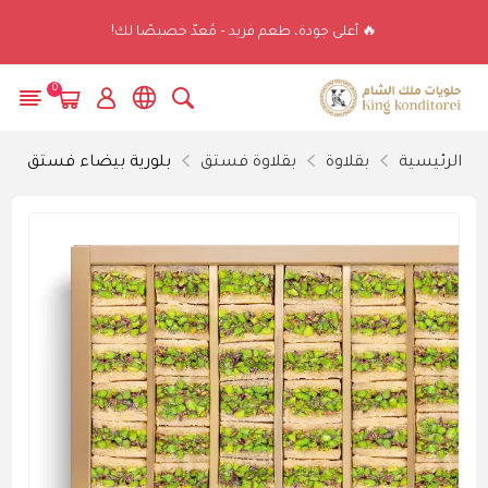
🔥 أعلى جودة، طعم فريد – مُعدّ خصيصًا لك!
0
الرئيسية
بقلاوة
بقلاوة فستق
بلورية بيضاء فستق