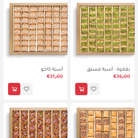
بقلاوة - آسية فستق
آسية كاجو
€31٫00
€36٫00