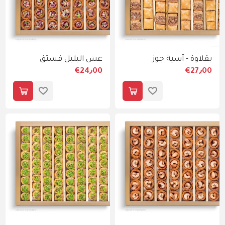
بقلاوة - آسية جوز
عش البلبل فستق
€24٫00
€27٫00