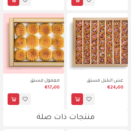
عش البلبل فستق
معمول فستق
€17٫00
€24٫00
منتجات ذات صلة