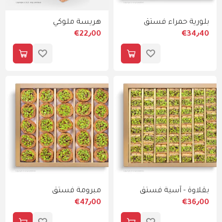
بلورية حمراء فستق
هريسة ملوكي
€22٫00
€34٫40
بقلاوة - آسية فستق
مبرومة فستق
€47٫00
€36٫00