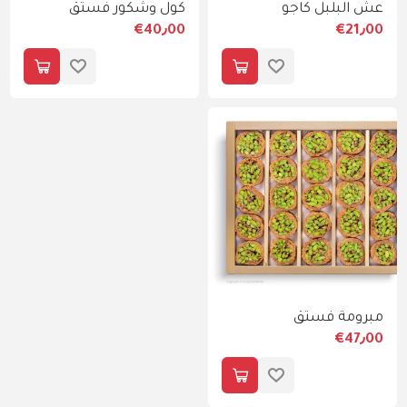
عش البلبل كاجو
كول وشكور فستق
€40٫00
€21٫00
مبرومة فستق
€47٫00